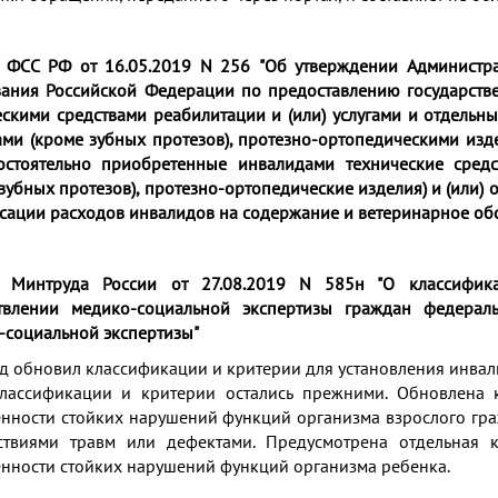
 ФСС РФ от 16.05.2019 N 256
"Об утверждении Администр
вания Российской Федерации по предоставлению государств
ескими средствами реабилитации и (или) услугами и отдельн
ами (кроме зубных протезов), протезно-ортопедическими изд
остоятельно приобретенные инвалидами технические средс
зубных протезов), протезно-ортопедические изделия) и (или)
сации расходов инвалидов на содержание и ветеринарное об
 Минтруда России от 27.08.2019 N 585н
"О классифик
твлении медико-социальной экспертизы граждан федерал
-социальной экспертизы"
д обновил классификации и критерии для установления инвал
лассификации и критерии остались прежними. Обновлена к
нности стойких нарушений функций организма взрослого гра
ствиями травм или дефектами. Предусмотрена отдельная к
нности стойких нарушений функций организма ребенка.