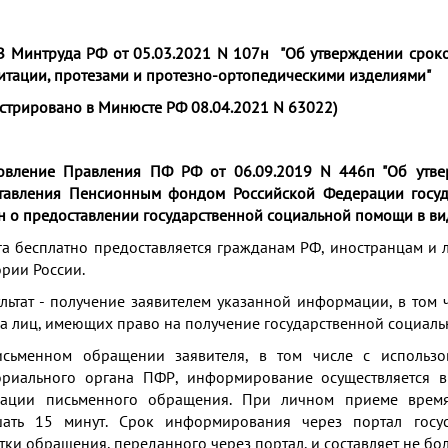
 Минтруда РФ от 05.03.2021 N 107н "Об утверждении сроко
итации, протезами и протезно-ортопедическими изделиями"
истрировано в Минюсте РФ 08.04.2021 N 63022)
овление Правления ПФ РФ от 06.09.2019 N 446п "
Об утве
тавления Пенсионным фондом Российской Федерации госу
н о предоставлении государственной социальной помощи в ви
уга бесплатно предоставляется гражданам РФ, иностранцам и
ории России.
ультат - получение заявителем указанной информации, в том
ра лиц, имеющих право на получение государственной социал
сьменном обращении заявителя, в том числе с использо
ориального органа ПФР, информирование осуществляется 
рации письменного обращения. При личном приеме время
ать 15 минут. Срок информирования через портал госу
ки обращения, переданного через портал, и составляет не бол