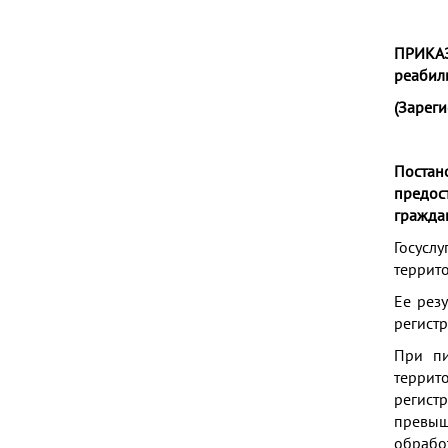
ПРИКАЗ
реабил
(Зарег
Постан
предос
гражда
Госусл
террит
Ее рез
регист
При пи
террит
регист
превыш
обработ