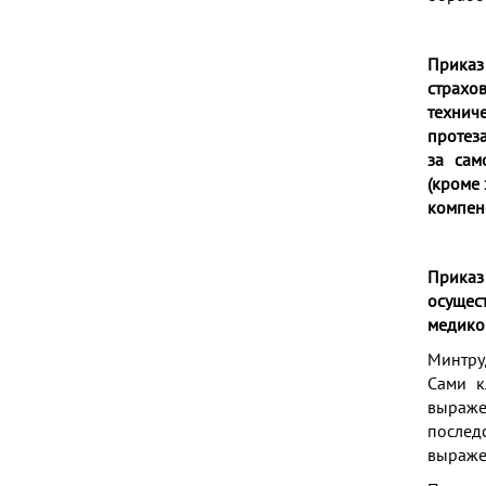
Приказ
страхо
технич
протез
за сам
(кроме 
компен
Приказ
осущес
медико
Минтру
Сами к
выраже
послед
выраже