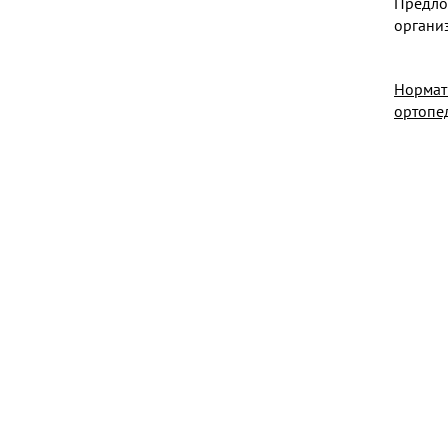
Предло
органи
Норма
ортопе