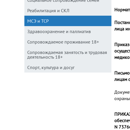
Социальное сопровождение семей
Нормат
Реабилитация и СКЛ
МСЭ и ТСР
Постан
лица и
Здравоохранение и паллиатив
Сопровождаемое проживание 18+
Приказ
осущес
Сопровождаемая занятость и трудовая
деятельность 18+
медико
Спорт, культура и досуг
Письмо 
лицам с
Докуме
охраны
ПРИКАЗ
обеспе
N 7376