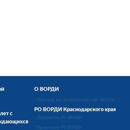
ой
О ВОРДИ
-
Переход на центральный сайт ВОРДИ
РО ВОРДИ Краснодарского края
лет с
-
Документы РО ВОРДИ
уждающихся
-
Правление РО ВОРДИ