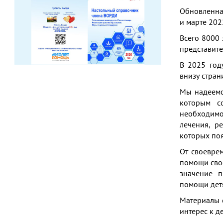
Обновленна
и марте 202
Всего 8000
представите
В 2025 год
внизу стран
Мы надеемс
которым с
необходимос
лечения, р
которых поя
От своевре
помощи свое
значение п
помощи детя
Материалы с
интерес к д