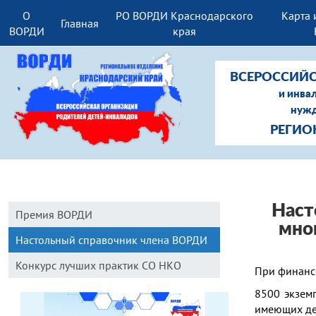
О
РО ВОРДИ Краснодарского
Карта 
Главная
ВОРДИ
края
ВСЕРОССИЙС
и инва
нужд
РЕГИО
Наст
Премия ВОРДИ
мно
Настольный справочник члена ВОРДИ
Конкурс лучших практик СО НКО
При финанс
8500 экзем
имеющих де